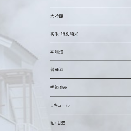
大吟醸
純米・特別純米
本醸造
普通酒
季節商品
リキュール
粕・甘酒